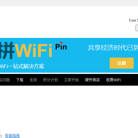
见问题
下载
支持
积分计划
立即开始
硬件商店
收费WiFi
南
x版)
安装指南