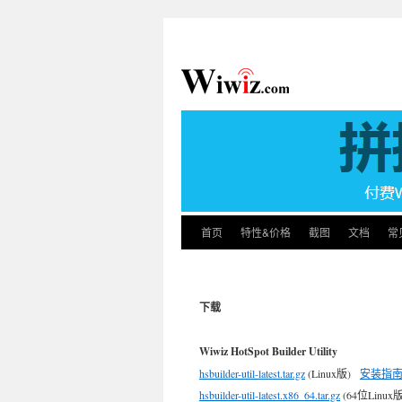
首页
特性&价格
截图
文档
常
下载
Wiwiz HotSpot Builder Utility
hsbuilder-util-latest.tar.gz
(Linux版)
安装指
hsbuilder-util-latest.x86_64.tar.gz
(64位Linu