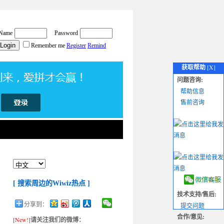
获取帮助
[X]
问题咨询:
帮助信息
售前咨询
[ 搜索周边的Wiwiz热点 ]
技术支持/售后:
分享到：
提交问题
合作/意见:
[New!]
请关注我们的微博：