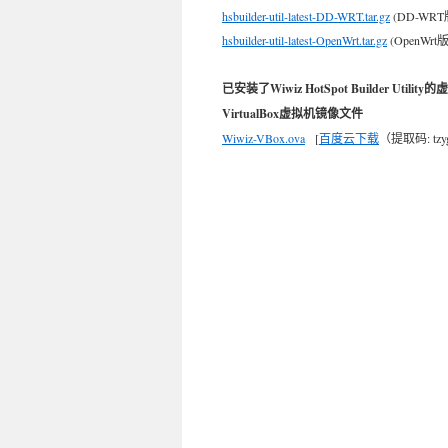
hsbuilder-util-latest-DD-WRT.tar.gz
(DD-WR
hsbuilder-util-latest-OpenWrt.tar.gz
(OpenWrt
已安装了Wiwiz HotSpot Builder Utili
VirtualBox虚拟机镜像文件
Wiwiz-VBox.ova
[
百度云下载
（提取码: tz