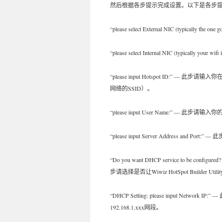
然后根据各步提示完成设置。以下是各步
“please select External NIC (typically t
“please select Internal NIC (typica
“please input Hotspot ID:” —
网络的SSID）。
“please input User Name:” — 此步请
“please input Server Address and Por
“Do you want DHCP service to be configured? I
步请选择是否让Wiwiz HotSpot Build
“DHCP Setting: please input Net
192.168.1.xxx网段。