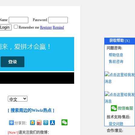
获取帮助
[X]
问题咨询:
帮助信息
售前咨询
[ 搜索周边的Wiwiz热点 ]
技术支持/售后:
分享到：
提交问题
合作/意见:
[New!]
请关注我们的微博：