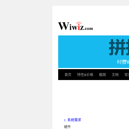
首页
特性&价格
截图
文档
常
1. 系统需求
硬件