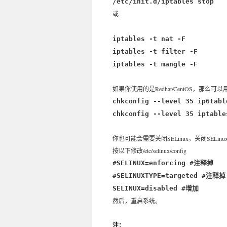
/etc/init.d/iptables stop
或
iptables -t nat -F
iptables -t filter -F
iptables -t mangle -F
如果你使用的是Redhat/CentOS，那么可以用
chkconfig --level 35 ip6tabl
chkconfig --level 35 iptable
你也可能会需要关闭SELinux，关闭SELin
按以下修改/etc/selinux/config
#SELINUX=enforcing #注释掉
#SELINUXTYPE=targeted #注释掉
SELINUX=disabled #增加
然后，重启系统。
注：