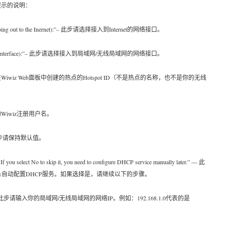
提示的说明：
he one going out to the Inernet):”– 此步请选择接入到Internet的网络接口。
lly your wifi interface):”– 此步请选择接入到局域网/无线局域网的网络接口。
 此步请输入你在Wiwiz Web面板中创建的热点的Hotspot ID（不是热点的名称，也不是你的无线
输入你的Wiwiz注册用户名。
t:” — 此步请保持默认值。
f you select No to skip it, you need to configure DHCP service manually later.” — 此
er Utility自动配置DHCP服务。如果选择是，请继续以下的步骤。
work IP:” — 此步请输入你的局域网/无线局域网的网络IP。例如：192.168.1.0代表的是