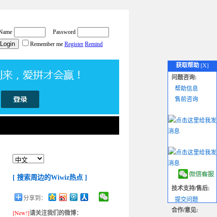
获取帮助
[X]
问题咨询:
帮助信息
售前咨询
[ 搜索周边的Wiwiz热点 ]
技术支持/售后:
分享到：
提交问题
合作/意见:
[New!]
请关注我们的微博：