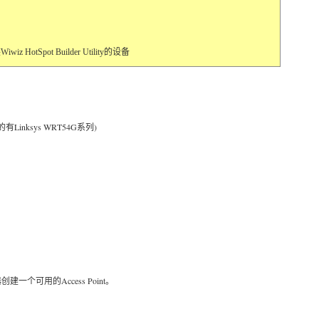
 HotSpot Builder Utility的设备
Linksys WRT54G系列)
个可用的Access Point。