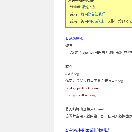
安装中遇到问题?
- 请查看
疑难问题
- 或者，
将问题告知我们
- 或者，访问
Wiwiz商店
，选购一款已预装Wiwiz
1. 系统需求
硬件
- 已安装了OpenWrt固件的无线路由器(典型的有
软件
- Wifidog
你可以尝试执行以下命令安装Wifidog：
opkg update # Optional
opkg install wifidog
将无线路由器接入Internet。
设置并启用无线网络，即，使用无线路由器创建一
2. 在Web控制面板中创建热点