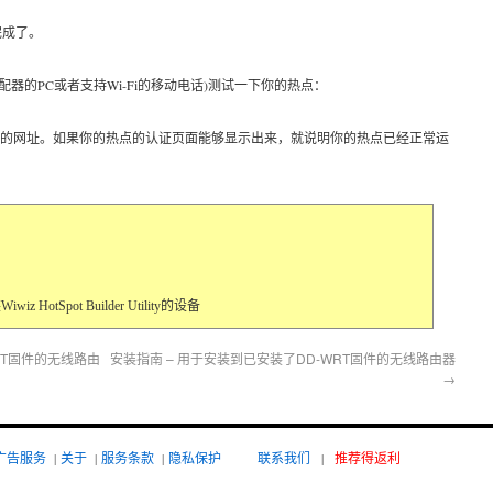
完成了。
适配器的PC或者支持Wi-Fi的移动电话)测试一下你的热点：
。
P开头的网址。如果你的热点的认证页面能够显示出来，就说明你的热点已经正常运
 HotSpot Builder Utility的设备
RT固件的无线路由
安装指南 – 用于安装到已安装了DD-WRT固件的无线路由器
→
广告服务
|
关于
|
服务条款
|
隐私保护
联系我们
|
推荐得返利